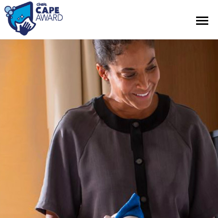
Contest Information
Official Rules
Hall of Fame
Press Releases
About Cintas